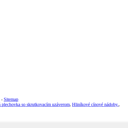
-
Sitemap
á plechovka so skrutkovacím uzáverom
,
Hliníkové cínové nádoby.
,