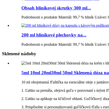
Obsah hliníkovej skrutky 300 ml...
Podrobnosti o produkte Materiál: 99,7 % hliník Uzáver: h
200 ml hliníkové plechovky na...
Podrobnosti o produkte Materiál: 99,7 % hliník Uzáver: h
Sklenené nádoby
5ml 10ml 20ml30ml 50ml Sklenená dóza na
10 ml obojstranná fľaštička na esenciálne oleje z jantá
1. Ľahko sa prenáša, olejová guľa v porovnaní s inými f
2. Ľahko sa aplikuje na kľúčové oblasti. Guľôčkový dizaj
3. Prispôsobte si personalizovanú guľôčkovú fľašu s ese