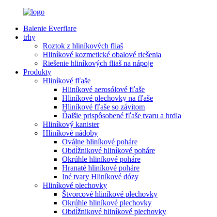
Balenie Everflare
trhy
Roztok z hliníkových fliaš
Hliníkové kozmetické obalové riešenia
Riešenie hliníkových fliaš na nápoje
Produkty
Hliníkové fľaše
Hliníkové aerosólové fľaše
Hliníkové plechovky na fľaše
Hliníkové fľaše so závitom
Ďalšie prispôsobené fľaše tvaru a hrdla
Hliníkový kanister
Hliníkové nádoby
Oválne hliníkové poháre
Obdĺžnikové hliníkové poháre
Okrúhle hliníkové poháre
Hranaté hliníkové poháre
Iné tvary Hliníkové dózy
Hliníkové plechovky
Štvorcové hliníkové plechovky
Okrúhle hliníkové plechovky
Obdĺžnikové hliníkové plechovky