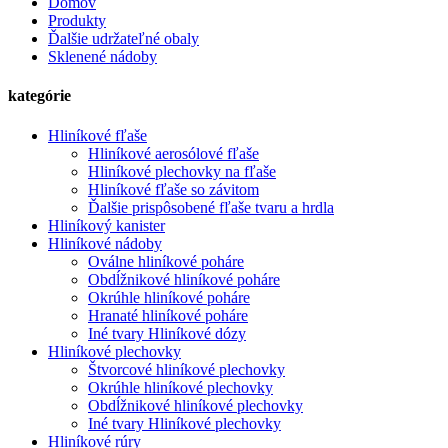
Domov
Produkty
Ďalšie udržateľné obaly
Sklenené nádoby
kategórie
Hliníkové fľaše
Hliníkové aerosólové fľaše
Hliníkové plechovky na fľaše
Hliníkové fľaše so závitom
Ďalšie prispôsobené fľaše tvaru a hrdla
Hliníkový kanister
Hliníkové nádoby
Oválne hliníkové poháre
Obdĺžnikové hliníkové poháre
Okrúhle hliníkové poháre
Hranaté hliníkové poháre
Iné tvary Hliníkové dózy
Hliníkové plechovky
Štvorcové hliníkové plechovky
Okrúhle hliníkové plechovky
Obdĺžnikové hliníkové plechovky
Iné tvary Hliníkové plechovky
Hliníkové rúry