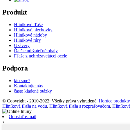
Produkt
Hliníkové fľaše
Hliníkové plechovky
Hliníkové nádoby
Hliníkové rúry
Uzávery
Ďalšie udržateľné obaly
Fľaše z nehrdzavejúcej ocele
Podpora
kto sme?
Kontaktujte nás
často kladené otázky
© Copyright - 2010-2022: Všetky práva vyhradené.
Horúce produkty
Hliníková fľaša na vodu
,
Hliníková fľaša s rozprašovačom
,
Hliníkov
Odoslať e-mail
x