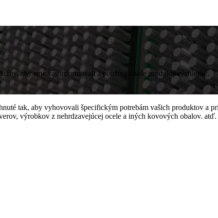
lužby, aby sme vás informovali a používali naše produkty rýchlejšie.
nuté tak, aby vyhovovali špecifickým potrebám vašich produktov a prid
áverov, výrobkov z nehrdzavejúcej ocele a iných kovových obalov. atď.