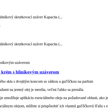
liníkový skrutkovací uzáver Kapacita (...
liníkový skrutkovací uzáver Kapacita (...
 krém s hliníkovým uzáverom
rového skla s dvojitým koncom so zátkou a guľôčkou na parfum
ľašami na jemný olej je menšia, veľmi ľahko sa prenáša.
n umožňuje aplikáciu esenciálneho oleja na požadované oblasti, ako je z
nciálnym olejom, môžete si prispôsobiť ich vlastnú guľôčkovú fľašu s 