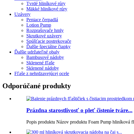
Tvrdé hliníkové rúry
Mäkké hliníkové rúry
Uzávery
Peniace čerpadlá
Lotion Pump
Rozprašovače hmly
Skrutkové uzávery
Spúšťacie postrekovače
Ďalšie špeciálne čiapky
Ďalšie udržateľné obaly
Bambusové nádoby
Sklenené fľaše
Sklenené nádoby
Fľaše z nehrdzavejúcej ocele
Odporúčané produkty
Prázdna starostlivosť o pleť čistenie tváre...
Popis produktu Názov produktu Foam Pump hliníková fľ