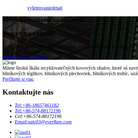
vyšetrovanie
detail
Srdečne vás vítame na návšteve!
Dopyt na cenník
Či už ide o predpredaj alebo popredaj, poskytneme vám tie najlepšie s
OBJEDNAŤ TERAZ
Máme širokú škálu recyklovateľných kovových obalov, ktoré sú navrh
hliníkových téglikov, hliníkových plechoviek, hliníkových trubíc, uz
Prečítajte si viac
Kontaktujte nás
Tel:
+86-18657461182
Tel:
+86-574-88172196
Cel:
+86-574-88172196
Email:
sale03@everflare.com