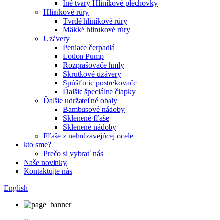
Iné tvary Hliníkové plechovky
Hliníkové rúry
Tvrdé hliníkové rúry
Mäkké hliníkové rúry
Uzávery
Peniace čerpadlá
Lotion Pump
Rozprašovače hmly
Skrutkové uzávery
Spúšťacie postrekovače
Ďalšie špeciálne čiapky
Ďalšie udržateľné obaly
Bambusové nádoby
Sklenené fľaše
Sklenené nádoby
Fľaše z nehrdzavejúcej ocele
kto sme?
Prečo si vybrať nás
Naše novinky
Kontaktujte nás
English